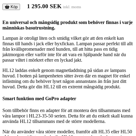
1 295.00 SEK
Köp
inkl. moms
En universal och mångsidig produkt som behöver finnas i varje
människas basutrustning.
Lampan är otroligt liten och smidig vilket gör att den enkelt kan
finnas till hands i jack eller byxfickan. Lampan passar perfekt till allt
från kvällspromenader med hunden, till att hitta pass en tidig
jaktmorgon eller varför inte för att vara en hjälpande hand när du
passar viltet i mörkret efter en lyckad jakt.
HL12 laddas enkelt genom magnetladdning på sidan av lampans
huvud. I botten på lampenheten sitter även där en magnet för enkel
infästning om du behöver lyset någon annanstans än från just ditt
huvud. Detta gör din HL12 till en extremt mångsidig produkt.
Smart funktion med GoPro adapter
Som tillbehör finns en adapter för att montera den tillsammans med
våra lampor i HL23-35-50 serien. Detta för att du enkelt skall kunna
använda HL12 tillsammans med de större modellerna.
När du använder våra större modeller, framför allt HL35 eller HL50