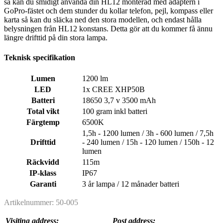
så kan du smidigt använda din HL12 monterad med adaptern i
GoPro-fästet och dem stunder du kollar telefon, pejl, kompass eller
karta så kan du släcka ned den stora modellen, och endast hålla
belysningen från HL12 konstans. Detta gör att du kommer få ännu
längre drifttid på din stora lampa.
Teknisk specifikation
Lumen
1200 lm
LED
1x CREE XHP50B
Batteri
18650 3,7 v 3500 mAh
Total vikt
100 gram inkl batteri
Färgtemp
6500K
1,5h - 1200 lumen / 3h - 600 lumen / 7,5h
Drifttid
- 240 lumen / 15h - 120 lumen / 150h - 12
lumen
Räckvidd
115m
IP-klass
IP67
Garanti
3 år lampa / 12 månader batteri
Artikelnummer: 50-005
Visiting address:
Post address: