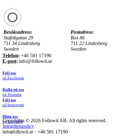
Besöksadress:
Postadress:
Stafettgatan 29
Box 86
711 34 Lindesberg
711 22 Lindesberg
Sweden
Sweden
Telefon:
+46 581 17190
E-post:
info@followit.se
Följ oss
på Facebook
Kolla på oss
på Youtube
Följ oss
på Instagram
Hitta oss
Copyrights ©
2026 Followit AB. All rights reserved.
på Linkedin
Integritetspolicy
info
followit.se
·
+46 581 17190
@